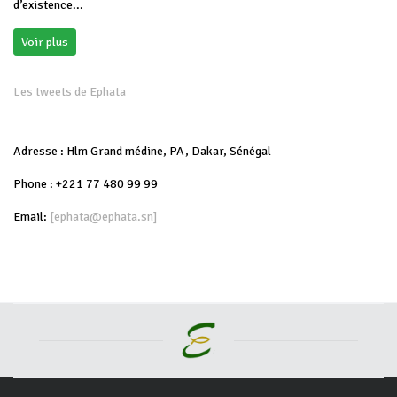
d’existence...
Voir plus
Les tweets de Ephata
Adresse : Hlm Grand médine, PA, Dakar, Sénégal
Phone : +221 77 480 99 99
Email:
[ephata@ephata.sn]