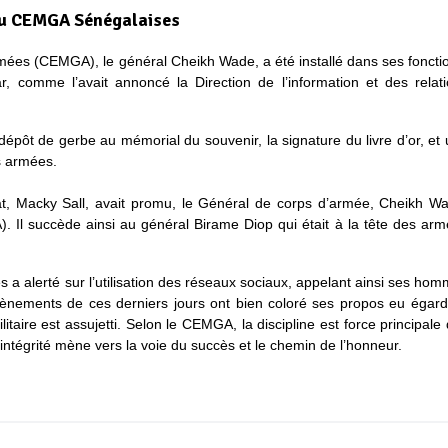
au CEMGA Sénégalaises
mées (CEMGA), le général Cheikh Wade, a été installé dans ses foncti
r, comme l’avait annoncé la Direction de l’information et des relat
épôt de gerbe au mémorial du souvenir, la signature du livre d’or, et
s armées.
at, Macky Sall, avait promu, le Général de corps d’armée, Cheikh W
 Il succède ainsi au général Birame Diop qui était à la tête des ar
a alerté sur l’utilisation des réseaux sociaux, appelant ainsi ses ho
ènements de ces derniers jours ont bien coloré ses propos eu égar
litaire est assujetti. Selon le CEMGA, la discipline est force principale
 intégrité mène vers la voie du succès et le chemin de l’honneur.