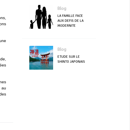
Blog
LA FAMILLE FACE
ons,
AUX DEFIS DE LA
ions
MODERNITE
 une
Blog
ETUDE SUR LE
ade,
SHINTO JAPONAIS
mées
mmes
d au
 des