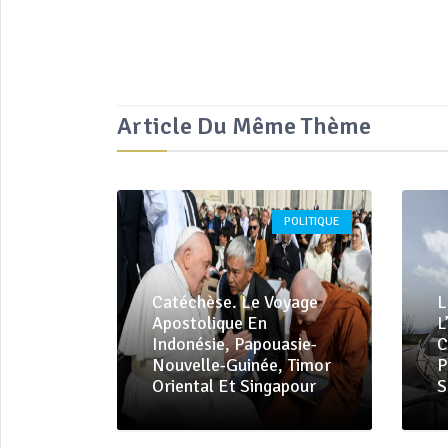
Article Du Même Thème
POLITIQUE
Catéchèse. Le Voyage
L
Apostolique En
L
Indonésie, Papouasie-
C
Nouvelle-Guinée, Timor
P
Oriental Et Singapour
S