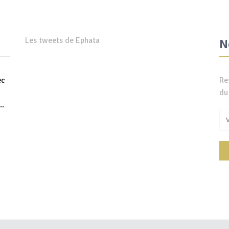
Les tweets de Ephata
N
ec
Re
du
..