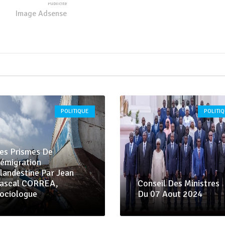
Image Adsense
POLITIQUE
POLITI
es Prismes De
’émigration
landestine Par Jean
ascal CORREA,
Conseil Des Ministres
ociologue
Du 07 Aout 2024