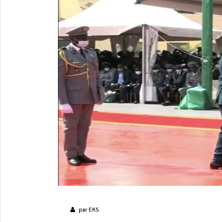
par
EKS