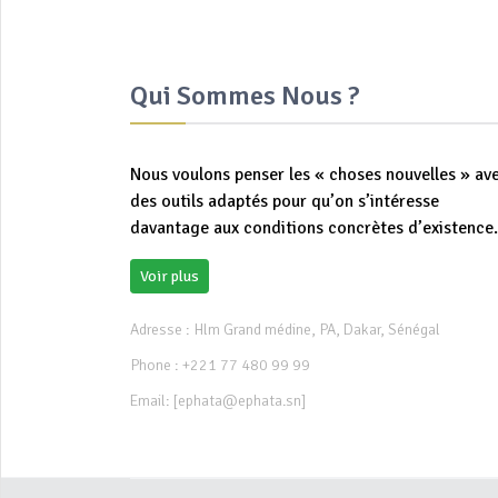
Qui Sommes Nous ?
Nous voulons penser les « choses nouvelles » av
des outils adaptés pour qu’on s’intéresse
davantage aux conditions concrètes d’existence.
Voir plus
Adresse : Hlm Grand médine, PA, Dakar, Sénégal
Phone : +221 77 480 99 99
Email:
[ephata@ephata.sn]