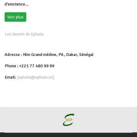
d’existence...
Voir plus
Les tweets de Ephata
Adresse : Hlm Grand médine, PA, Dakar, Sénégal
Phone : +221 77 480 99 99
Email:
[ephata@ephata.sn]