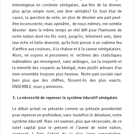
interreligieux en contexte sénégalais, aux fins de lui donner,
plus qu’un simple nom, une âme véritable? En tout état de
cause, la question du voile, en plus de dévoiler une part peut-
être inconsciente, mais opiniâtre, de nous-mêmes, me semble
dévoiler dans le même temps un réel défi pour l’harmonie de
notre nation dont les fils sont, jusqu’ici, tellement unis, dans
leur riche et belle diversité, qu’ils font penser à un sublime feu
d’artifice aux couleurs, à la chaleur et à la saveur sénégalaises.
Alors, ne soyons ni prisonniers ni victimes des statistiques
indéniables qui renseignent, sans ambages, sur la majorité et
la minorité des croyants au Sénégal, mais plutôt artisans d’un
vivre-ensemble toujours plus heureux. Notre paix sociale vaut
bien plus que des chiffres, fûssent-ils des plus exacts.
ENSEMBLE, nous y arriverons.
3.⁠ ⁠La nécessité de repenser le système éducatif sénégalais
Le débat actuel se présente comme un prétexte providentiel
pour repenser en profondeur, sans toutefois le dénaturer, notre
système éducatif. Mais cet examen, plus que nécessaire, de ce
volet capital pour le présent et l’avenir de notre nation,
gagnerait à faire l’objet de la plus large concertation,