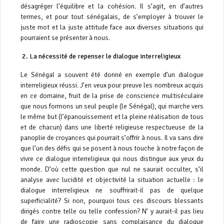
désagréger l’équilibre et la cohésion. Il s’agit, en d’autres
termes, et pour tout sénégalais, de s’employer à trouver le
juste mot et la juste attitude face aux diverses situations qui
pourraient se présenter à nous.
2. La nécessité de repenser le dialogue interreligieux
Le Sénégal a souvent été donné en exemple d’un dialogue
interreligieux réussi. J’en veux pour preuve les nombreux acquis
en ce domaine, fruit de la prise de conscience multiséculaire
que nous formons un seul peuple (le Sénégal), qui marche vers
le même but (l’épanouissement et la pleine réalisation de tous
et de chacun) dans une liberté religieuse respectueuse de la
panoplie de croyances qui pourrait s’offrir à nous. Il va sans dire
que l’un des défis qui se posent à nous touche à notre façon de
vivre ce dialogue interreligieux qui nous distingue aux yeux du
monde. D’où cette question que nul ne saurait occulter, s’il
analyse avec lucidité et objectivité la situation actuelle : le
dialogue interreligieux ne souffrirait-il pas de quelque
superficialité? Si non, pourquoi tous ces discours blessants
dirigés contre telle ou telle confession? N’ y aurait-il pas lieu
de faire une radioscopie sans complaisance du dialogue