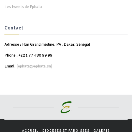
et des Prophètes.
Les tweets de Ephata
Contact
Adresse : Hlm Grand médine, PA, Dakar, Sénégal
Phone : +221 77 480 99 99
Email:
[ephata@ephata.sn]
ACCUEIL
DIOCÈSES ET PAROISSES
GALERIE