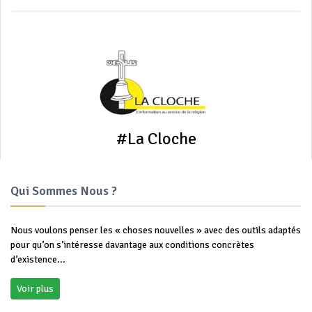
dans l'Orient chrétien. Elle fut très tôt fixée au 6 août, en plein
été. Au Xe siècle, elle devint même, par décision de l'empereur,
fête chômée dans tout l'empire byzantin. En Occident, après
avoir été longtemps fête locale, elle fut constituée fête
universelle après la victoire qui stoppa l'avance turque en 1456.
La date liturgique de sa célébration fut choisie d'après la
pratique des Églises orientales. Avec le Baptême du Christ, c'est
une fête de théophanie, c'est-à-dire de manifestation du Christ
comme Fils de Dieu. Elle est célébrée en ce jour par l'Église
#La Cloche
d'Occident et tous les Orientaux byzantins, syriens et coptes.
L'Église arménienne la reporte au dimanche suivant.
Illustration: La transfiguration, manuscrit 'copte 13', dit
Damiette, 1179, bibliothèque Mazarin, BNF -
Le Christ bénit les
Qui Sommes Nous ?
trois apôtres
.
La Transfiguration: 'avoir part un jour à sa gloire'
(site des
Jeunes Cathos) - homélie de saint
Léon le Grand
, pape au Ve
Nous voulons penser les « choses nouvelles » avec des outils adaptés
siècle et docteur de l'Église
pour qu’on s’intéresse davantage aux conditions concrètes
Fête de la Transfiguration du Seigneur, qui célèbre le jour où, sur
d’existence...
le mont Thabor, le Christ Jésus, devant ses Apôtres Pierre,
Jacques et Jean, manifesta sa gloire de Fils bien-aimé du Père,
Voir plus
en présence de Moïse et d'Élie apportant le témoignage de la Loi