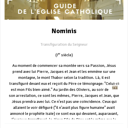
Nominis
Transfiguration du Seigneur
er
(I
siècle)
Au moment de commencer sa montée vers sa Passion, Jésus
prend avec lui Pierre, Jacques et Jean et les emmène sur une
montagne, le mont Thabor selon la tradition. Là, il est
transfiguré devant eux et reçoit du Père ce témoignage: "Celui-ci
est mon Fils bien-aimé."
Au jardin des Oliviers, au soir de
son arrestation, ce sont les mêmes, Pierre, Jacques et Jean, que
Jésus prendra avec lui. Ce n'est pas une coïncidence. Ceux qui
allaient le voir défiguré ("il n'avait plus figure humaine" avait
annoncé le prophète Isaïe) ce sont eux qui devaient, auparavant,
l'avoir vu transfiguré: le Jésus Fils de Dieu est le même que le
Jésus crucifié. La fête de la Transfiguration est très ancienne