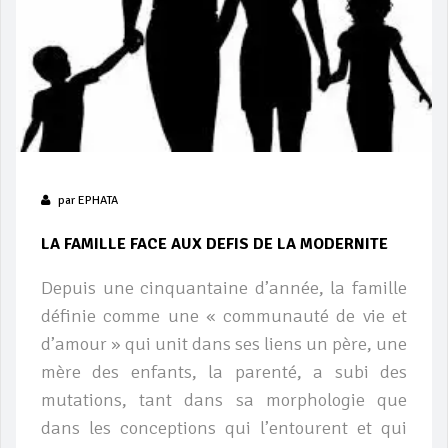
par
EPHATA
LA FAMILLE FACE AUX DEFIS DE LA MODERNITE
Depuis une cinquantaine d’année, la famille
définie comme une « communauté de vie et
d’amour » qui unit dans ses liens un père, une
mère des enfants, la parenté, a subi des
mutations, tant dans sa morphologie que
dans les conceptions qui l’entourent et qui