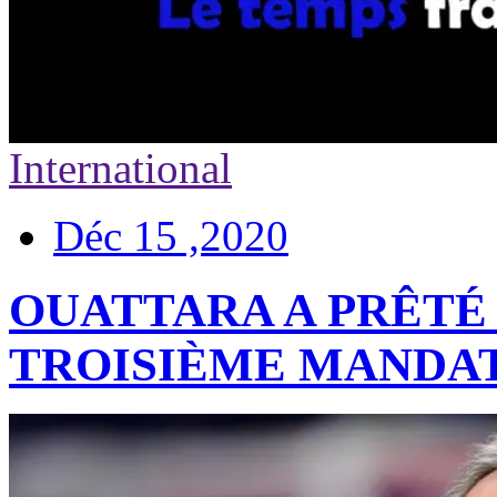
International
Déc 15 ,2020
OUATTARA A PRÊTÉ
TROISIÈME MANDA