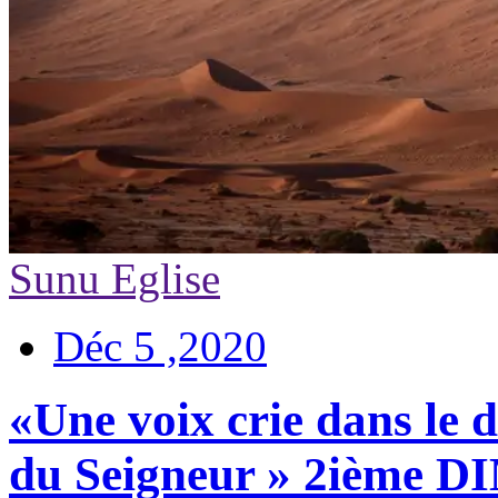
Sunu Eglise
Déc 5 ,2020
«Une voix crie dans le 
du Seigneur » 2ièm